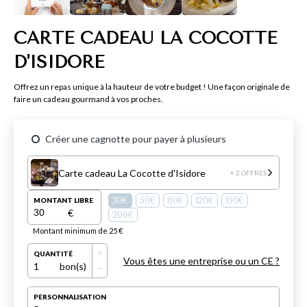
CARTE CADEAU LA COCOTTE
D'ISIDORE
Offrez un repas unique à la hauteur de votre budget ! Une façon originale de
faire un cadeau gourmand à vos proches.
Créer une cagnotte pour payer à plusieurs
Carte cadeau La Cocotte d'Isidore
+ 2 OFFRES
30€
50€
80€
120€
150€
MONTANT LIBRE
€
200€
Montant minimum de 25 €
QUANTITÉ
Vous êtes une entreprise ou un CE ?
1
bon(s)
PERSONNALISATION