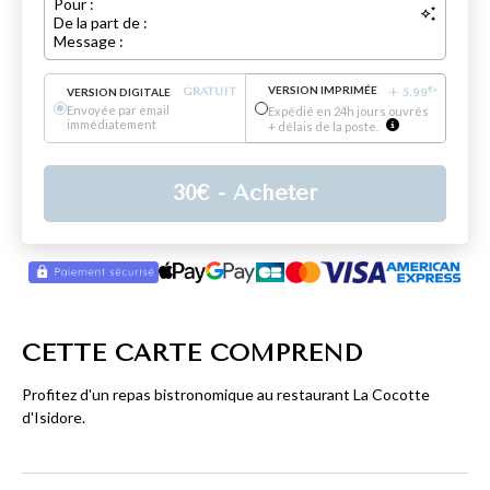
Pour :
De la part de :
Message :
VERSION IMPRIMÉE
€
VERSION DIGITALE
GRATUIT
+
5.99
*
Envoyée par email
Expédié en 24h jours ouvrés
immédiatement
+ délais de la poste.
30
€
- Acheter
CETTE CARTE COMPREND
Profitez d'un repas bistronomique au restaurant La Cocotte
d'Isidore.