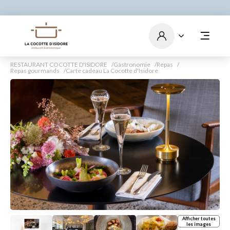
Tous nos bons cadeaux sont
valables 12 mois à compter
de la date d'achat.
RESTAURANT COCOTTE D'ISIDORE
Gastronomie
Repas
Repas gourmands
Carte cadeau La Cocotte d'Isidore
Afficher toutes
les images