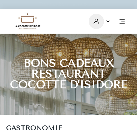
Tous nos bons cadeaux sont
valables 12 mois à compter
de la date d'achat.
BONS CADEAUX
RESTAURANT
COCOTTE D'ISIDORE
GASTRONOMIE